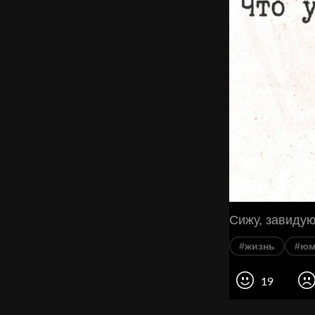
Сижу, завидую
#жизнь
#юм
19