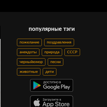
популярные тэги
пожелание
поздравления
анекдоты
природа
СССР
черныйюмор
песни
животные
дети