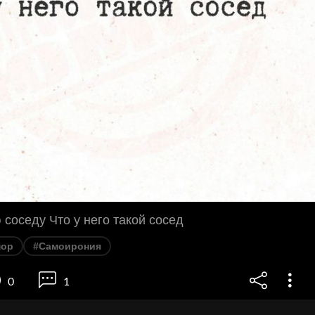
 соседу Что у него такой сосед
ор
#Самоирония
0
1