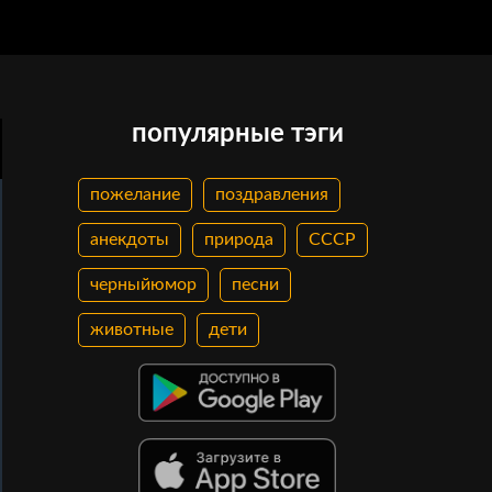
популярные тэги
пожелание
поздравления
анекдоты
природа
СССР
черныйюмор
песни
животные
дети