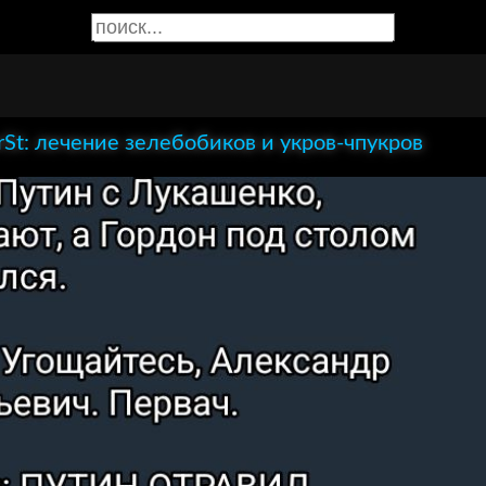
rSt: лечение зелебобиков и укров-чпукров