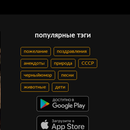
популярные тэги
пожелание
поздравления
анекдоты
природа
СССР
черныйюмор
песни
животные
дети