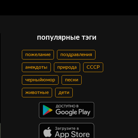
популярные тэги
пожелание
поздравления
анекдоты
природа
СССР
черныйюмор
песни
животные
дети