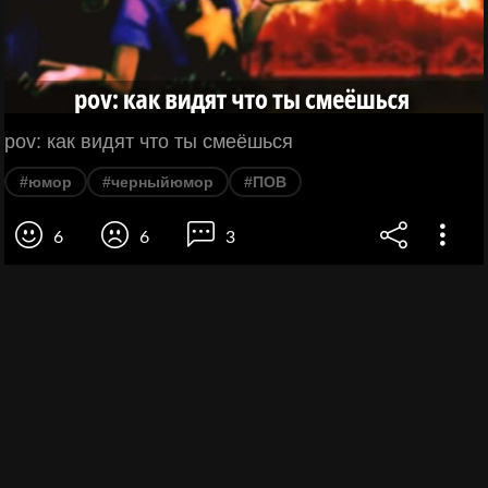
pov: как видят что ты смеёшься
#юмор
#черныйюмор
#ПОВ
6
6
3