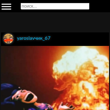
yaroslavчик_67