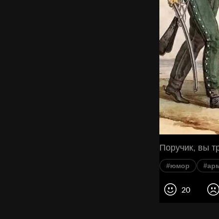
Поручик, вы т
#юмор
#ар
20