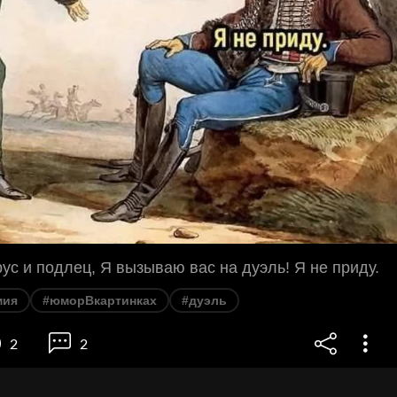
рус и подлец, Я вызываю вас на дуэль! Я не приду.
мия
#юморВкартинках
#дуэль
2
2