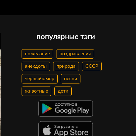
популярные тэги
пожелание
поздравления
анекдоты
природа
СССР
черныйюмор
песни
животные
дети