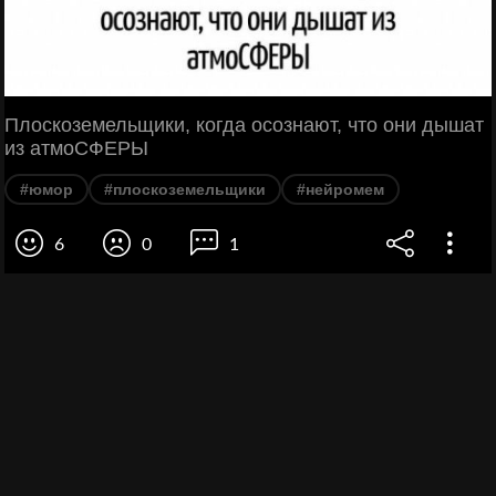
Плоскоземельщики, когда осознают, что они дышат
из атмоСФЕРЫ
#юмор
#плоскоземельщики
#нейромем
6
0
1