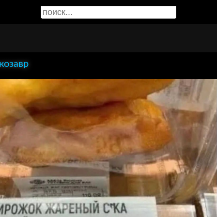
козавр