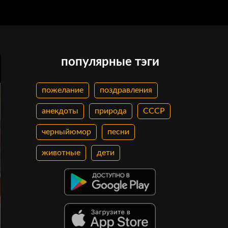
популярные тэги
пожелание
поздравления
анекдоты
природа
СССР
черныйюмор
песни
животные
дети