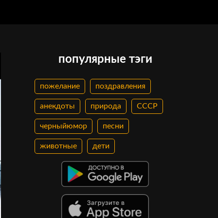
популярные тэги
пожелание
поздравления
анекдоты
природа
СССР
черныйюмор
песни
животные
дети