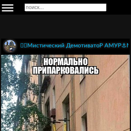
🏴‍☠️Мистический ДемотиватоР АМУР⚓