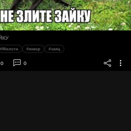
ЙКУ
#Милота
#юмор
#заяц
0
0