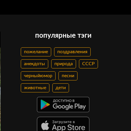
популярные тэги
пожелание
поздравления
анекдоты
природа
СССР
черныйюмор
песни
животные
дети