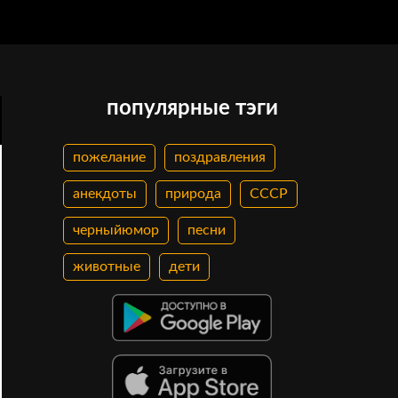
популярные тэги
пожелание
поздравления
анекдоты
природа
СССР
черныйюмор
песни
животные
дети