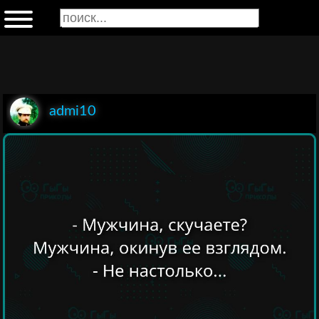
admi10