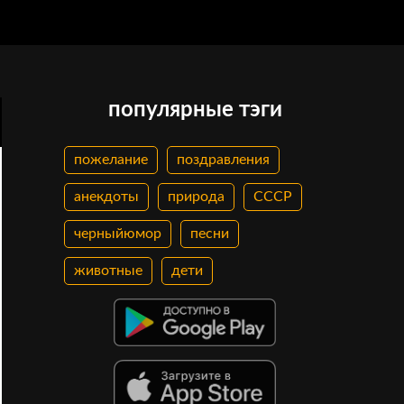
популярные тэги
пожелание
поздравления
анекдоты
природа
СССР
черныйюмор
песни
животные
дети