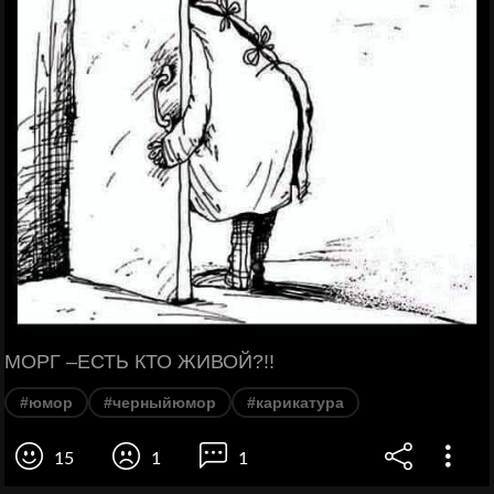
МОРГ –ЕСТЬ КТО ЖИВОЙ?!!
#юмор
#черныйюмор
#карикатура
15
1
1