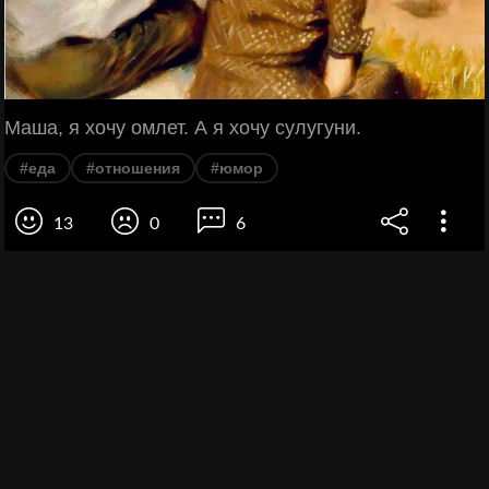
Маша, я хочу омлет. А я хочу сулугуни.
#еда
#отношения
#юмор
13
0
6