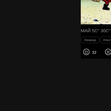
МАЙ 5C° 30C°
#юмор
#по
32