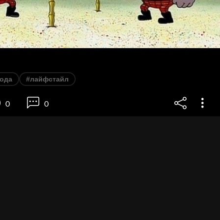
года
#лайфстайл
0
0