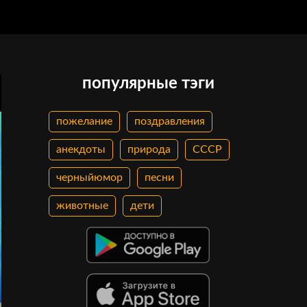
популярные тэги
пожелание
поздравления
анекдоты
природа
СССР
черныйюмор
песни
животные
дети