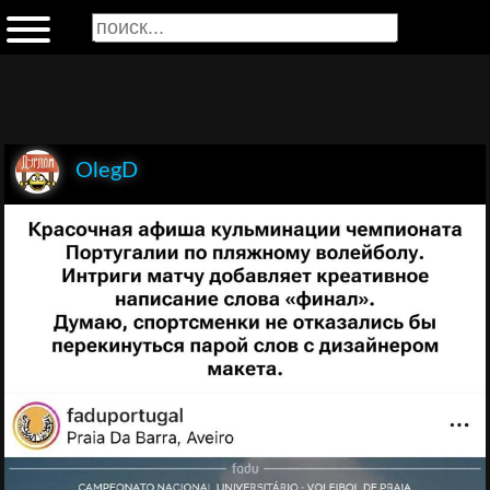
OlegD