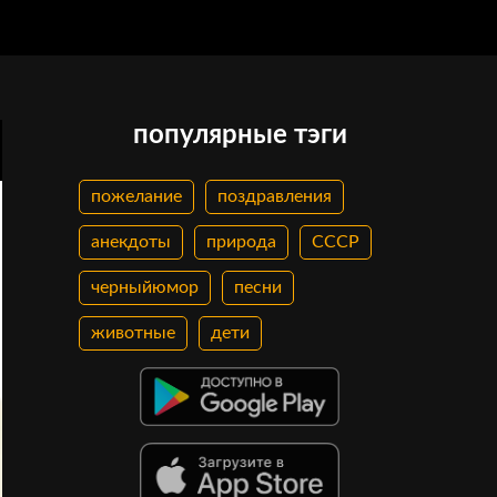
популярные тэги
пожелание
поздравления
анекдоты
природа
СССР
черныйюмор
песни
животные
дети