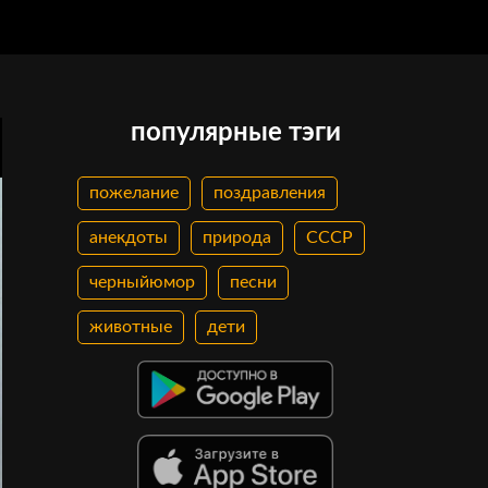
популярные тэги
пожелание
поздравления
анекдоты
природа
СССР
черныйюмор
песни
животные
дети