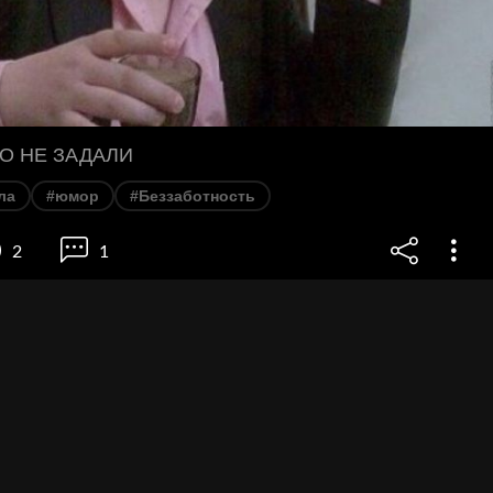
О НЕ ЗАДАЛИ
ла
#юмор
#Беззаботность
2
1