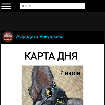
Афродита Чекушкина