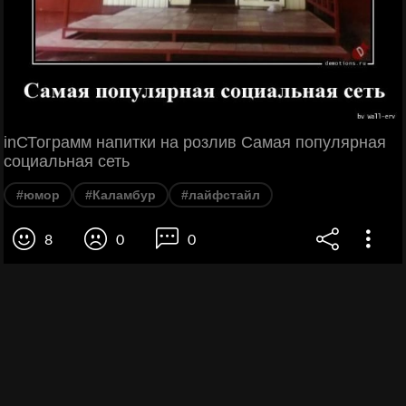
inСТограмм напитки на розлив Самая популярная
социальная сеть
#юмор
#Каламбур
#лайфстайл
8
0
0