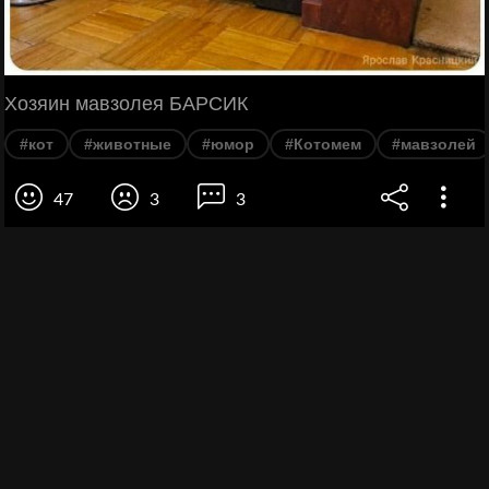
Хозяин мавзолея БАРСИК
#кот
#животные
#юмор
#Котомем
#мавзолей
47
3
3