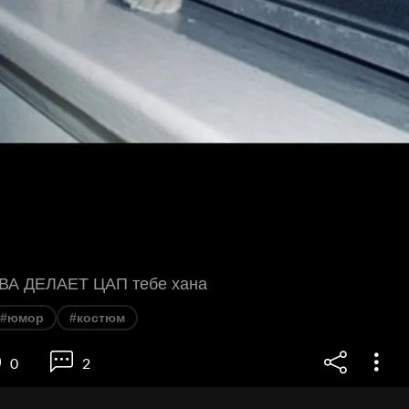
А ДЕЛАЕТ ЦАП тебе хана
#юмор
#костюм
0
2