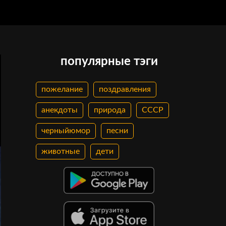
популярные тэги
пожелание
поздравления
анекдоты
природа
СССР
черныйюмор
песни
животные
дети