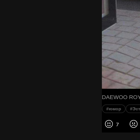
DAEWOO ROY
#юмор
#Эст
7