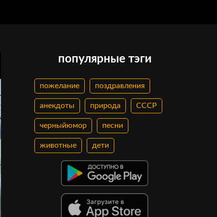
популярные тэги
пожелание
поздравления
анекдоты
природа
СССР
черныйюмор
песни
животные
дети