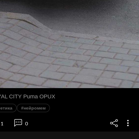
AL CITY Puma OPUX
етика
#нейромем
1
0