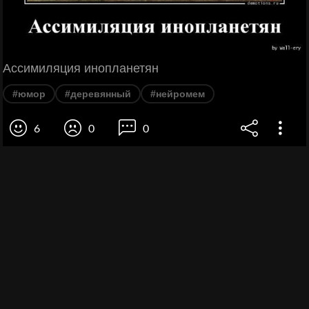
Ассимиляция инопланетян
#юмор
#деревянный
#нейромем
6
0
0