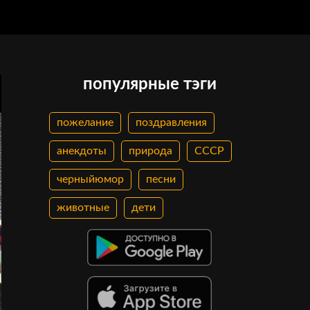
популярные тэги
пожелание
поздравления
анекдоты
природа
СССР
черныйюмор
песни
животные
дети