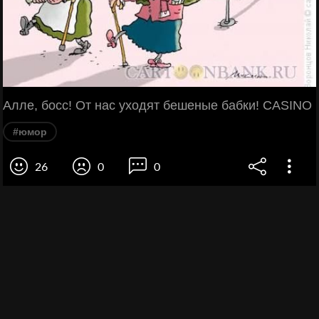
Алле, босс! От нас уходят бешеные бабки! CASINO
#юмор
26
0
0