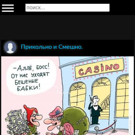
Прикольно и Смешно.