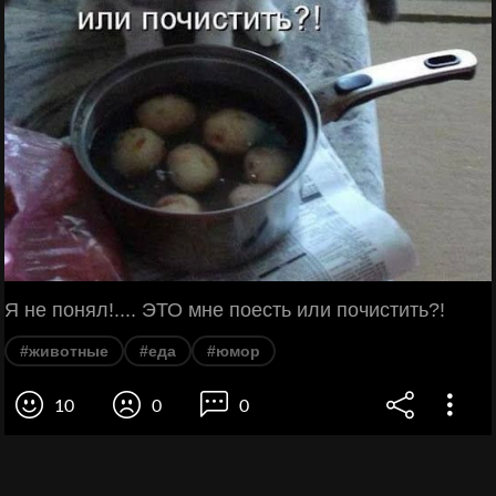
Я не понял!.... ЭТО мне поесть или почистить?!
#животные
#еда
#юмор
10
0
0