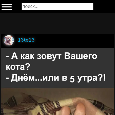
13te13