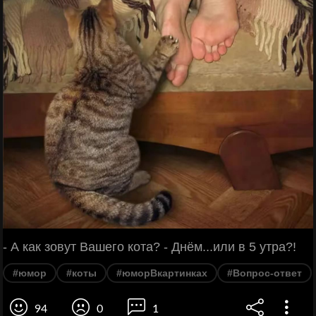
- А как зовут Вашего кота? - Днём...или в 5 утра?!
#юмор
#коты
#юморВкартинках
#Вопрос-ответ
94
0
1