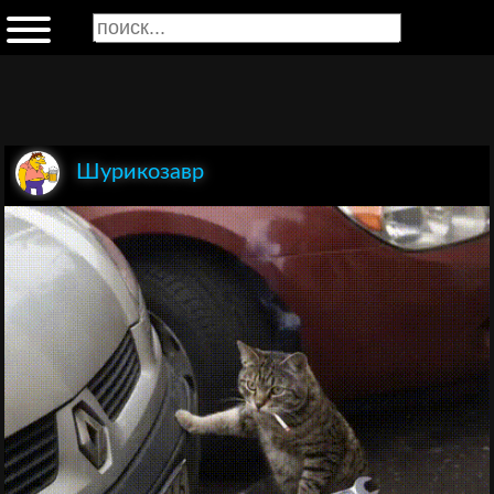
Шурикозавр