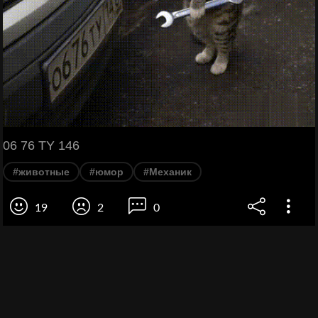
06 76 TY 146
#животные
#юмор
#Механик
19
2
0