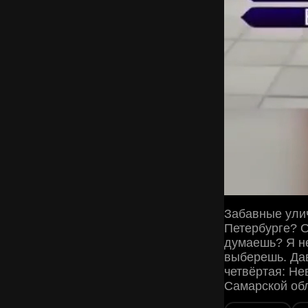
Забавные улич
Петербурге? Ой
думаешь? Я не
выберешь. Дав
четвёртая: Нев
Самарской обл