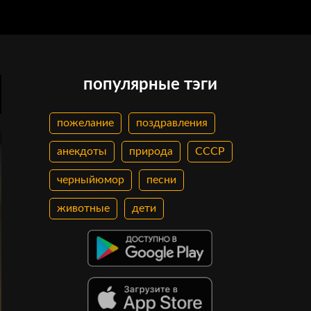
популярные тэги
пожелание
поздравления
анекдоты
природа
СССР
черныйюмор
песни
животные
дети