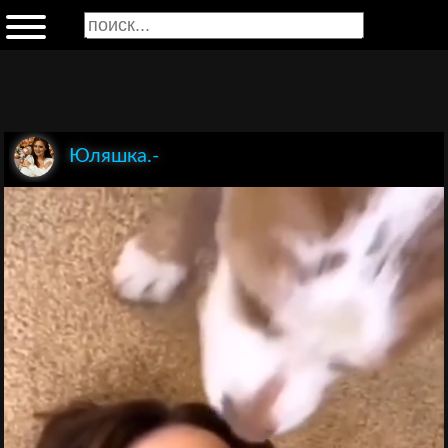
Юляшка.-