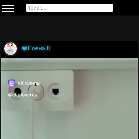
❤️Елена.К