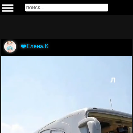
❤️Елена.К