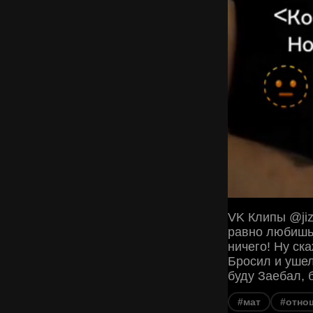
VK Клипы @jiz
равно любишь 
ничего! Ну ск
Бросил и уше
буду Заебал, б
#мат
#отно