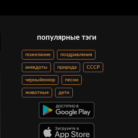
популярные тэги
пожелание
поздравления
анекдоты
природа
СССР
черныйюмор
песни
животные
дети