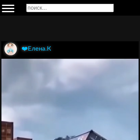
❤️Елена.К