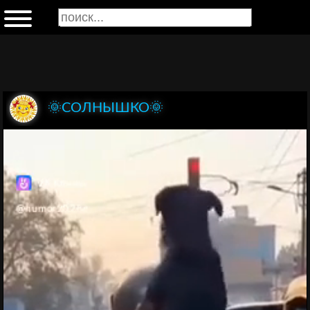
🌞СОЛНЫШКО🌞