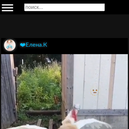
❤️Елена.К