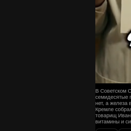
В Советском С
семидесятые 
нет, а железа
Кремле собра
товарищ Ивано
витамины и с