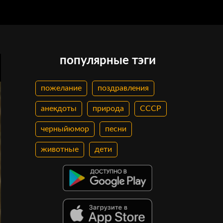
популярные тэги
пожелание
поздравления
анекдоты
природа
СССР
черныйюмор
песни
животные
дети