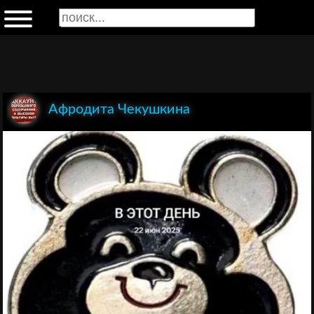
Афродита Чекушкина