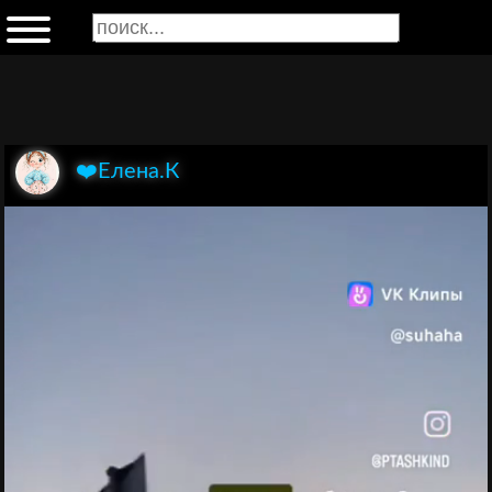
❤️Елена.К