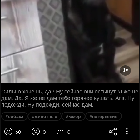
Сильно хочешь, да? Ну сейчас они остынут. Я же не
дам. Да. Я же не дам тебе горячее кушать. Ага. Ну
подожди. Ну подожди, сейчас дам.
#собака
#животные
#юмор
#нетерпение
60
0
0