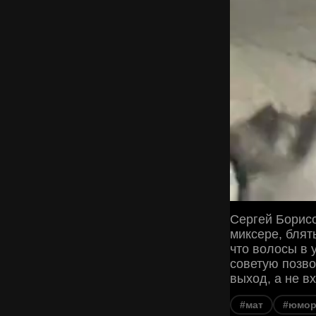
Сергей Борисо
миксере, блять
что волосы в у
советую позво
выход, а не вх
#мат
#юмо