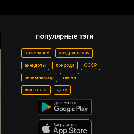
популярные тэги
пожелание
поздравления
анекдоты
природа
СССР
черныйюмор
песни
животные
дети