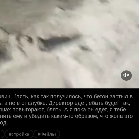
вич, блять, как так получилось, что бетон застыл в
, а не в опалубке. Директор едет, ебать будет так,
шах повыгорают, блять. А я пока он едет, я тебе
нить ему и убедить каким-то образом, что жопа это
од.
р
#стройка
#Фейлы