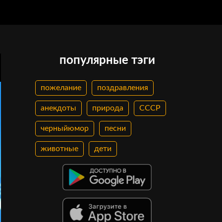
популярные тэги
пожелание
поздравления
анекдоты
природа
СССР
черныйюмор
песни
животные
дети