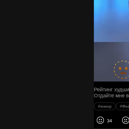
Рейтинг худши
Отдайте мне в
#юмор
#Фе
34