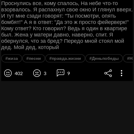
Проснулись все, кому спалось, На небе что-то
взорвалось. Я распахнул свое окно И глянул вверх.
И тут мне сзади говорят: "Ты посмотри, опять
бомбят!" А я в ответ: "Да это ж просто фейерверк!"
Кому ответ? Кто говорил? Ведь я один в квартире
был. Жена у матери давно, наверно, спит. Я
обернулся, что за бред? Передо мной стоял мой
дед. Мой дед, который
#жиза
#песни
#правда.жизни
#Деньпобеды
#Н
402
3
9