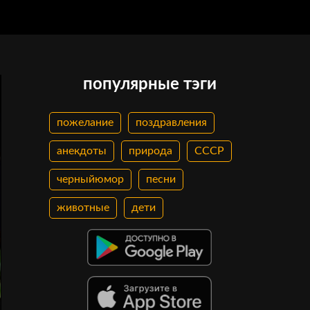
популярные тэги
пожелание
поздравления
анекдоты
природа
СССР
черныйюмор
песни
животные
дети