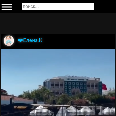
❤️Елена.К