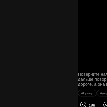
Поверните нал
дальше повора
дороге, а она
#Гумор
#до
188