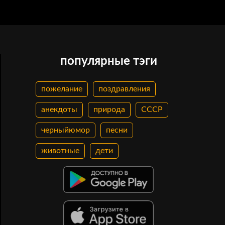
популярные тэги
пожелание
поздравления
анекдоты
природа
СССР
черныйюмор
песни
животные
дети