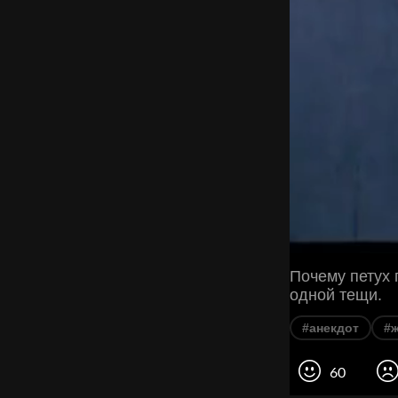
Почему петух 
одной тещи.
#анекдот
#
60