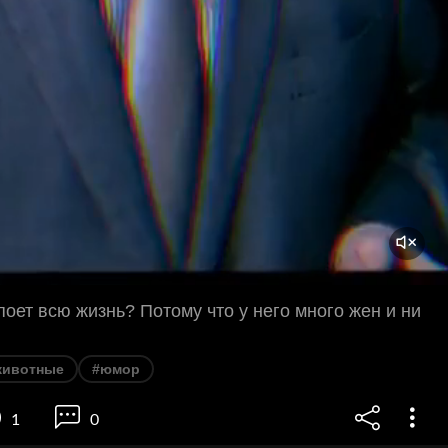
поет всю жизнь? Потому что у него много жен и ни
животные
#юмор
1
0