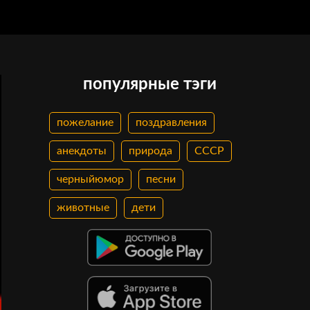
популярные тэги
пожелание
поздравления
анекдоты
природа
СССР
черныйюмор
песни
животные
дети